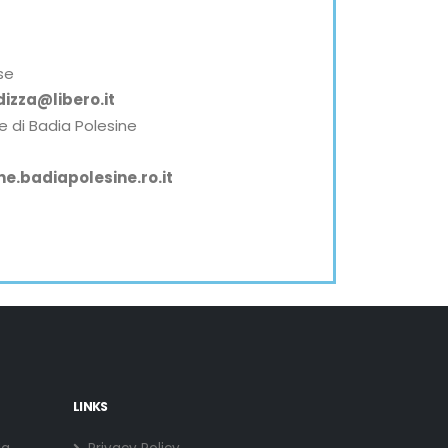
se
izza@libero.it
e di Badia Polesine
.badiapolesine.ro.it
LINKS