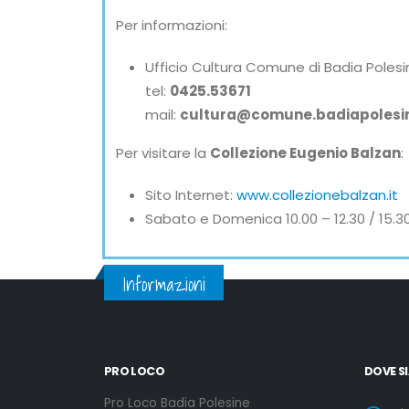
Per informazioni:
Ufficio Cultura Comune di Badia Polesi
tel:
0425.53671
mail:
cultura@comune.badiapolesine
Per visitare la
Collezione Eugenio Balzan
:
Sito Internet:
www.collezionebalzan.it
Sabato e Domenica 10.00 – 12.30 / 15.30
Informazioni
PRO LOCO
DOVE S
Pro Loco Badia Polesine