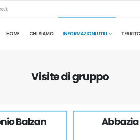
e.it
HOME
CHI SIAMO
INFORMAZIONI UTILI
TERRIT
Visite di gruppo
enio Balzan
Abbazia 